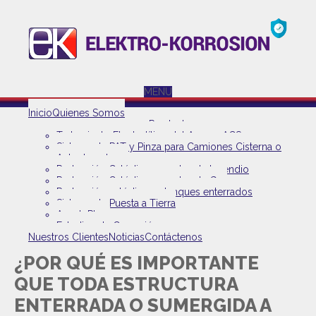
MENU
Inicio
Quienes Somos
Productos
Tratamiento Electrolítico del Agua – ACS
Sistema de PAT y Pinza para Camiones Cisterna o
Autoelevadores
Protección Catódica en redes de Incendio
Protección Catódica en redes de Gas
Protección catódica en tanques enterrados
Sistema de Puesta a Tierra
AnodoPlus+
Estudios de Corrosión
Nuestros Clientes
Noticias
Contáctenos
¿POR QUÉ ES IMPORTANTE
QUE TODA ESTRUCTURA
ENTERRADA O SUMERGIDA A