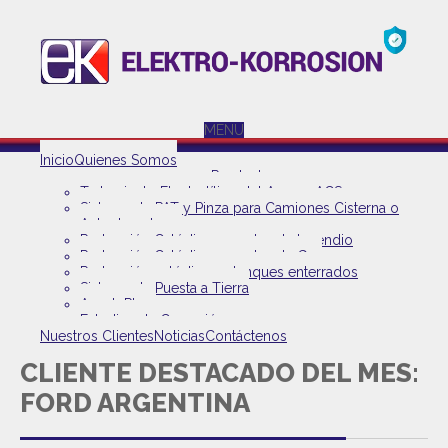
MENU
Inicio
Quienes Somos
Productos
Tratamiento Electrolítico del Agua – ACS
Sistema de PAT y Pinza para Camiones Cisterna o
Autoelevadores
Protección Catódica en redes de Incendio
Protección Catódica en redes de Gas
Protección catódica en tanques enterrados
Sistema de Puesta a Tierra
AnodoPlus+
Estudios de Corrosión
Nuestros Clientes
Noticias
Contáctenos
CLIENTE DESTACADO DEL MES:
FORD ARGENTINA