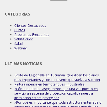
CATEGORÍAS
Clientes Destacados
Cursos
Problemas Frecuentes
Sabías que?
Salud
Webinar
ULTIMAS NOTICIAS
Brote de Legionella en Tucumán. Qué dicen los diarios
mas importantes y como prevenir que vuelva a suceder
Pintura interior en termotanques industriales
¿Cómo podemos asegurarnos que una vez puesto en
servicio un sistema de protección catódica nuestra
instalación estará protegida?
¿Por qué es importante que toda estructura enterrada o
sumergida a proteger cuente con la instalación de una