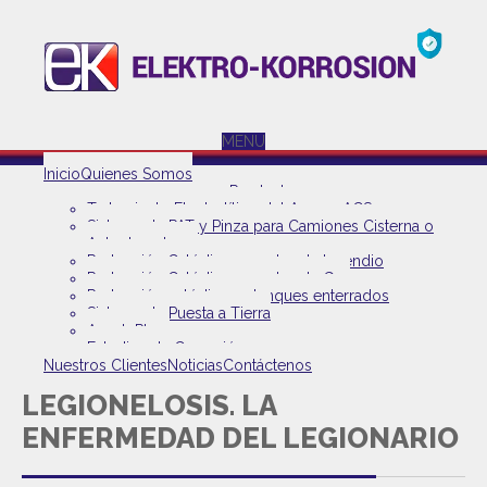
MENU
Inicio
Quienes Somos
Productos
Tratamiento Electrolítico del Agua – ACS
Sistema de PAT y Pinza para Camiones Cisterna o
Autoelevadores
Protección Catódica en redes de Incendio
Protección Catódica en redes de Gas
Protección catódica en tanques enterrados
Sistema de Puesta a Tierra
AnodoPlus+
Estudios de Corrosión
Nuestros Clientes
Noticias
Contáctenos
LEGIONELOSIS. LA
ENFERMEDAD DEL LEGIONARIO