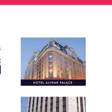
s
s
S