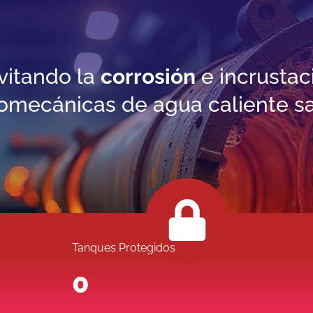
vitando la
corrosión
e incrustac
omecánicas de agua caliente sani
Tanques Protegidos
0